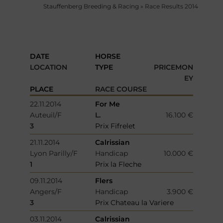
Stauffenberg Breeding & Racing
»
Race Results 2014
DATE
HORSE
LOCATION
TYPE
PRICEMON
EY
PLACE
RACE COURSE
22.11.2014
For Me
Auteuil/F
L.
16.100 €
3
Prix Fifrelet
21.11.2014
Calrissian
Lyon Parilly/F
Handicap
10.000 €
1
Prix la Fleche
09.11.2014
Flers
Angers/F
Handicap
3.900 €
3
Prix Chateau la Variere
03.11.2014
Calrissian