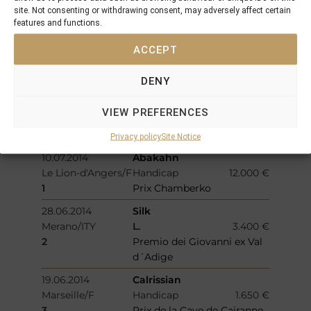
site. Not consenting or withdrawing consent, may adversely affect certain
3
Oslo Cup
features and functions.
27.07.2014
Flers
ACCEPT
Ostende/BEL
4.000 €
1
Prijs Argument
DENY
24.07.2014
Calrissian
Vichy/F
Handicap
3.400 €
VIEW PREFERENCES
2
Prix de L´Office du
Tourisme
Privacy policy
Site Notice
10.07.2014
Abakahn
Le Lion-d'Angers/F
Handicap
12.000 €
1
Prix Chamberko
28.06.2014
Silk
Merano/ITY
L.
3.400 €
2
Premio dei Giovanni ex Val
d´Adige
19.06.2014
Calrissian
Marseille/F
Handicap
1.650 €
3
Prix de la Cave de Cairanne