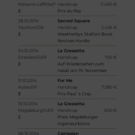
Maisons-Laffitte/F
Handicap
11.400 €
2
Prix du Rey
28.10.2014
Sacred Square
Taunton/GB
Handicap
2.436 €
2
Weatherbys Stallion Book
Novices Hurdle
24.10.2014
La Grassetta
Dresden/GER
Handicap
700 €
2
Auf Wiedersehen zum
Halali am 19. November
11.10.2014
For Me
Auteuil/F
Handicap
7.280 €
3
Prix Paul´s Cray
10.10.2014
La Grassetta
Magdeburg/GER
Handicap
900 €
2
Preis Magdeburger
Ingenieurbüros
06.10.2014
Calrissian