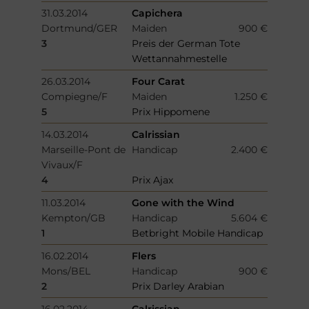
31.03.2014
Capichera
Dortmund/GER
Maiden
900 €
3
Preis der German Tote
Wettannahmestelle
26.03.2014
Four Carat
Compiegne/F
Maiden
1.250 €
5
Prix Hippomene
14.03.2014
Calrissian
Marseille-Pont de
Handicap
2.400 €
Vivaux/F
4
Prix Ajax
11.03.2014
Gone with the Wind
Kempton/GB
Handicap
5.604 €
1
Betbright Mobile Handicap
16.02.2014
Flers
Mons/BEL
Handicap
900 €
2
Prix Darley Arabian
16.02.2014
Calrissian