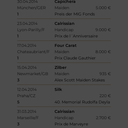
30.04.2014
Capichera
München/GER
Maiden
5.000 €
1
Preis der MIG Fonds
23.04.2014
Calrissian
Lyon-Parilly/F
Handicap
9.000 €
1
Prix de l´Anniversaire
17.04.2014
Four Carat
Chateaubriant/F
Maiden
8.000 €
1
Prix Claude Gauthier
15.04.2014
Zilber
Newmarket/GB
Maiden
935 €
3
Alex Scott Maiden Stakes
12.04.2014
Silk
Praha/CZ
220 €
5
40. Memorial Rudolfa Deyla
31.03.2014
Calrissian
Marseille/F
Handicap
2.700 €
3
Prix de Marveyre