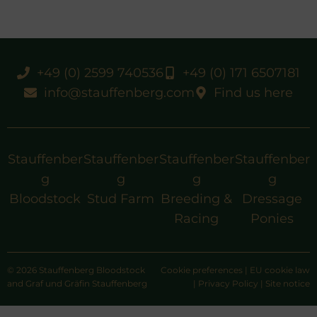
+49 (0) 2599 740536
+49 (0) 171 6507181
info@stauffenberg.com
Find us here
Stauffenber
Stauffenber
Stauffenber
Stauffenber
g
g
g
g
Bloodstock
Stud Farm
Breeding &
Dressage
Racing
Ponies
© 2026 Stauffenberg Bloodstock
Cookie preferences
|
EU cookie law
and Graf und Gräfin Stauffenberg
|
Privacy Policy
|
Site notice